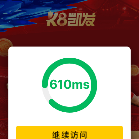
610ms